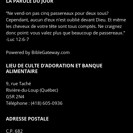
LA PAROLE DU JOUR
La prière de Paul pour les Colossiens (Hugo Éthier)
“Ne vend-on pas cinq passereaux pour deux sous?
Cependant, aucun d'eux n'est oublié devant Dieu. Et même
La reconnaissance devant un si grand salut - partie 1 (Hugo Éthier)
les cheveux de votre tête sont tous comptés. Ne craignez
donc point: vous valez plus que beaucoup de passereaux.”
La reconnaissance devant un si grand salut - partie 2 (Hugo Éthier)
-
Luc 12:6-7
La reconnaissance devant un si grand salut - partie 3 (Hugo Éthier)
Powered by
BibleGateway.com
La vie de ressuscité avec Christ - Relation sociales partie 1 (Hugo Éthier)
LIEU DE CULTE D’ADORATION
ET BANQUE
ALIMENTAIRE
La vie de ressuscité avec Christ - Relation sociales partie 2 (Hugo Éthier)
9, rue Taché
La vie de ressuscité avec Christ - Relation sociales partie 3 (Hugo Éthier)
Rivière-du-Loup (Québec)
G5R 2N4
La vie de ressuscité avec Christ - Relation sociales partie 5 (Hugo Éthier)
Téléphone : (418) 605-0936
La vie de ressuscité avec Christ - Relation sociales partie 6 (Hugo Éthier)
ADRESSE POSTALE
Le combat de l’apôtre (Hugo Éthier)
C.P. 682