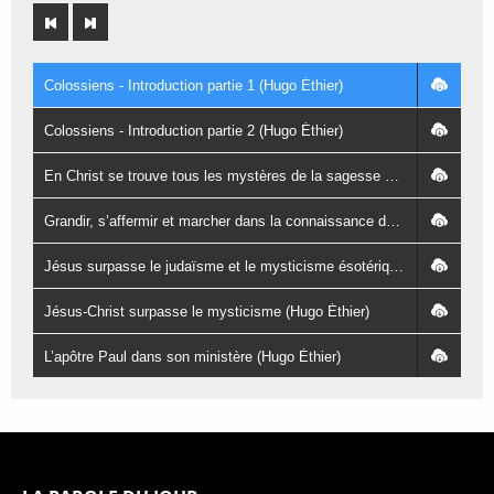
Colossiens - Introduction partie 1 (Hugo Éthier)
Colossiens - Introduction partie 2 (Hugo Éthier)
En Christ se trouve tous les mystères de la sagesse et de la connaissance (Hugo Éthier)
Grandir, s’affermir et marcher dans la connaissance de Christ (Hugo Éthier)
Jésus surpasse le judaïsme et le mysticisme ésotérique (Hugo Éthier)
Jésus-Christ surpasse le mysticisme (Hugo Éthier)
L’apôtre Paul dans son ministère (Hugo Éthier)
L’utilité du combat de Paul (Hugo Éthier)
La loi de Christ est notre union dans sa mort (Hugo Éthier)
La persévérance des saints (Hugo Éthier)